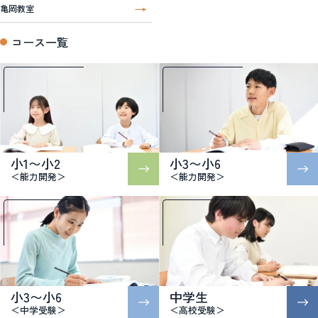
亀岡教室
コース一覧
小1〜小2
小3〜小6
＜能力開発＞
＜能力開発＞
小3〜小6
中学生
＜中学受験＞
＜高校受験＞