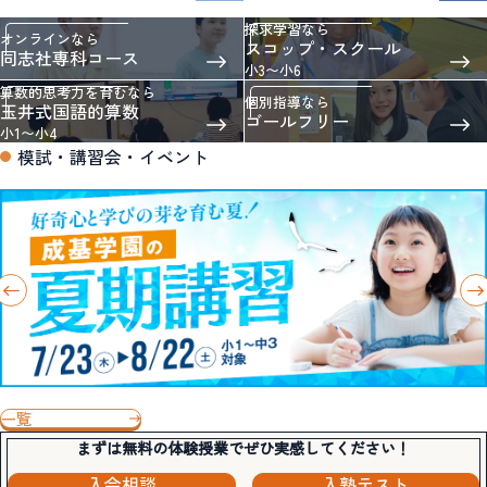
探求学習なら
オンラインなら
スコップ・スクール
同志社専科コース
小3〜小6
算数的思考力を育むなら
個別指導なら
玉井式国語的算数
ゴールフリー
小1〜小4
模試・講習会・イベント
一覧
まずは無料の体験授業でぜひ実感してください！
入会相談
入塾テスト