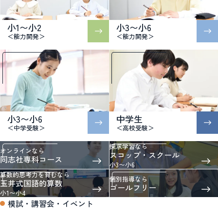
小1〜小2
小3〜小6
＜能力開発＞
＜能力開発＞
小3〜小6
中学生
＜中学受験＞
＜高校受験＞
探求学習なら
オンラインなら
スコップ・スクール
同志社専科コース
小3〜小6
算数的思考力を育むなら
個別指導なら
玉井式国語的算数
ゴールフリー
小1〜小4
模試・講習会・イベント