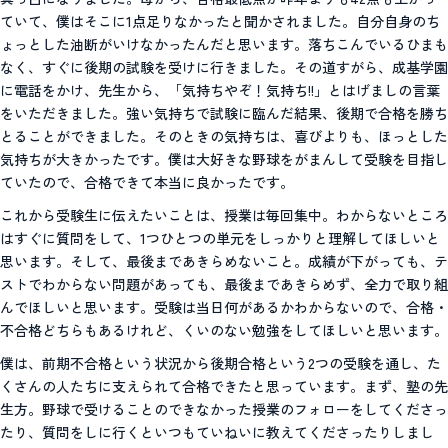
ていて、僕はそこに1点足りなかったと聞かされました。自分自身のち
ょっとした油断がいけなかったんだと思います。落ちこんでいるひまも
なく、すぐに後期の試験を受けに行きました。その道すがら、成基学園
に電話をかけ、先生から、「気持ちやぞ！気持ち!!」とはげましの言葉
をいただきました。強い気持ちで試験に臨んだ結果、後期で合格を勝ち
とることができました。そのときの気持ちは、喜びよりも、ほっとした
気持ちが大きかったです。僕は大好きな野球をがまんして受験を目指し
ていたので、合格できて本当に良かったです。
これから受験生に伝えたいことは、授業は毎回集中。わからないところ
はすぐに質問をして、1つひとつの単元をしっかりと理解してほしいと
思います。そして、最後まであきらめないこと。成績が下がっても、テ
ストでわからない問題があっても、最後まであきらめず、全力で取り組
んでほしいと思います。受験は当日何があるかわからないので、合格・
不合格どちらもあるけれど、くいのない勉強をしてほしいと思います。
僕は、前期不合格という状況から後期合格という2つの受験を通し、た
くさんの人たちに支えられて合格できたと思っています。まず、塾の先
生方。野球で受けることのできなかった授業のフォローをしてくださっ
たり、質問をしに行くといつもていねいに教えてくださったりしまし