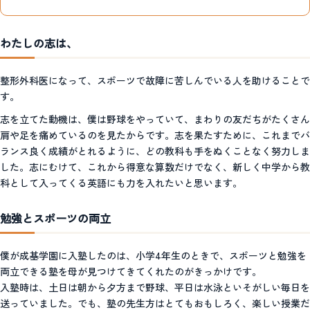
わたしの志は、
整形外科医になって、スポーツで故障に苦しんでいる人を助けることで
す。
志を立てた動機は、僕は野球をやっていて、まわりの友だちがたくさん
肩や足を痛めているのを見たからです。志を果たすために、これまでバ
ランス良く成績がとれるように、どの教科も手をぬくことなく努力しま
した。志にむけて、これから得意な算数だけでなく、新しく中学から教
科として入ってくる英語にも力を入れたいと思います。
勉強とスポーツの両立
僕が成基学園に入塾したのは、小学4年生のときで、スポーツと勉強を
両立できる塾を母が見つけてきてくれたのがきっかけです。
入塾時は、土日は朝から夕方まで野球、平日は水泳といそがしい毎日を
送っていました。でも、塾の先生方はとてもおもしろく、楽しい授業だ