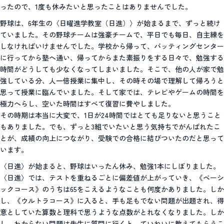
ったので、1度も休みたいと思ったことはありませんでした。
野球は、6年生の〈日曜進学教室（日進）〉が始まるまで、ずっと続け
ていました。その野球チームは強豪チームで、平日でも毎日、自主練を
しなければいけませんでした。学校から帰って、バッティングセンター
に行ってから塾へ通い、帰ってからまた素振りをする日々で、勉強する
時間がどうしても少なくなってしまいました。そこで、他の人が家で勉
強している分、人一倍授業に集中し、その時その場で理解して帰ろうと
思って授業に臨んでいました。そして家では、テレビやゲームの時間を
極力へらし、空いた時間はすべて復習に費やしました。
その時期は本当に大変で、1日が24時間ではとても足りないと思うこと
もありました。でも、ずっと3組でいたいと思う気持ちでがんばれたこ
とが、成績の向上につながり、受験での合格に結びついたのだと思って
います。
〈日進〉が始まると、野球はいったん休み、勉強1本にしぼりました。
〈日進〉では、テストを重ねるごとに偏差値が上がっていき、《ベーシ
ックコース》のうちは65をこえるようなことも何度かありました。しか
し、《ウルトラコース》に入ると、手も足もでない問題が出題され、得
意としていた算数と理科で思うような点数がとれなくなりました。しか
し、わからない問題は先生に質問に行くと、ていねいに教えてもらうこ