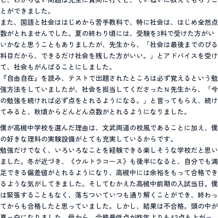
とができました。
また、国語と社会ははじめから苦手教科で、特に社会は、はじめ全然点
数がとれませんでした。夏の終わり頃には、受験を3科で受けた方がい
いかなと思うこともありましたが、先生から、「社会は最後までのびる
科目だから、できるだけ社会を残した方がいい。」とアドバイスを受け
て、社会もがんばることにしました。
『自由自在』を読み、テストで出題されたところは必ず覚えるという勉
強方法をしていましたが、社会を担当してくださったＮ先生から、「今
の勉強を続ければ必ず点をとれるようになる。」と言ってもらえ、続け
てみると、秋頃からどんどん点数がとれるようになりました。
僕が高槻中学校を選んだ理由は、文武両道の校風であることに加え、僕
の好きな理科の実験設備がとても充実しているからです。
勉強だけでなく、いろいろなことを経験できる楽しそうな学校だと思い
ました。冬が近づき、《ウルトラコース》も後半になると、自分でも満
足できる偏差値がとれるようになり、高槻中には余裕をもって合格でき
るような気がしてきました。そしてむかえた高槻中前期の入試当日。僕
は緊張することもなく、落ちついていつも通り解くことができ、終わっ
てからも合格したと思っていました。しかし、結果は不合格。頭の中が
真っ白になりました。母から、合格最低点が昨年よりも42点も上がっ